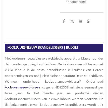
ophangbeugel
D
D
S
D
e
e
h
e
l
e
a
l
e
l
r
e
n
e
n
KOOLZUURSNEEUW BRANDBLUSSERS | BUDGET
Met koolzuursneeuwblussers
elektrische apparatuur blussen zonder
dat u onder spanning komt te staan. De koolzuursneeuwblusser met
2-kilo inhoud is de beste brandblusser in keukens van Horeca
ondernemingen en nabij elektrische apparatuur in MKB bedrijven.
Wanneer onderhoud koolzuursneeuwblusser? Onderhoud
koolzuursneeuwblussers
volgens NEN2559
minstens eenmaal per
twee jaar
. In het tiende jaar na productie dienen
koolzuursneeuwblussers van nieuwe inhoud worden voorzien. De
tienjarige controle van koolzuursneeuw brandblussers wordt ook