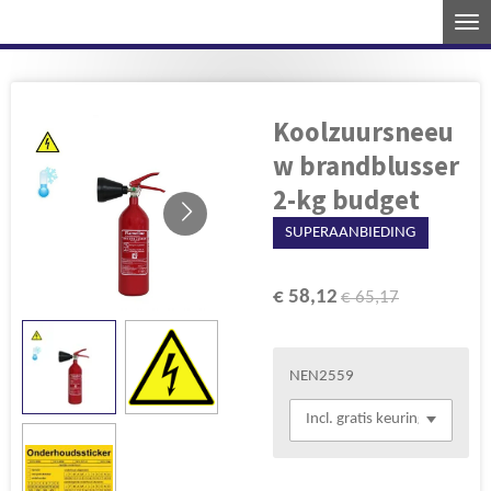
Ga
direct
naar
de
Koolzuursneeu
hoofdinhoud
w brandblusser
2-kg budget
SUPERAANBIEDING
€ 58,12
€ 65,17
NEN2559