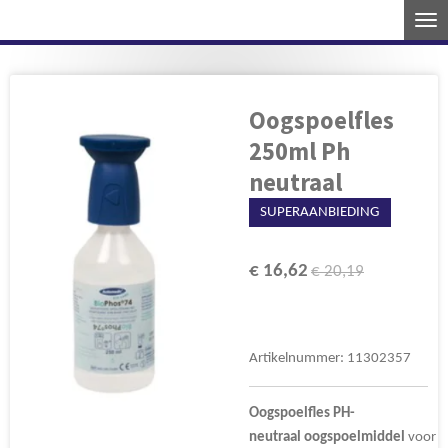
Ga
direct
naar
de
Oogspoelfles
hoofdinhoud
250ml Ph
neutraal
SUPERAANBIEDING
€ 16,62
€ 20,19
Artikelnummer:
11302357
Oogspoelfles
PH-
neutraal
oogspoelmiddel
voor