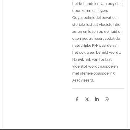
het behandelen van oogletsel
door zuren en logen.
Oogspoelmiddel bevat een
steriele fosfaat vloeistof die
zuren en logen op de huid of
ogen neutraliseert zodat de
natuurlijke PH-waarde van
het oog weer bereikt wordt.
Na gebruik van fosfaat
vloeistof wordt naspoelen
met steriele oogspoeling
geadviseerd.
D
D
S
D
e
e
h
e
l
e
a
l
e
l
r
e
n
e
n