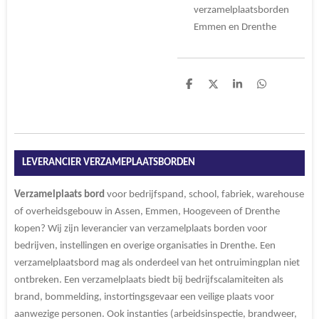
verzamelplaatsborden
Emmen en Drenthe
D
D
S
D
e
e
h
e
l
e
a
l
e
l
r
e
n
e
n
LEVERANCIER VERZAMEPLAATSBORDEN
Verzamelplaats bord
voor bedrijfspand, school, fabriek, warehouse
of overheidsgebouw in Assen, Emmen, Hoogeveen of Drenthe
kopen? Wij zijn leverancier van verzamelplaats borden voor
bedrijven, instellingen en overige organisaties in Drenthe. Een
verzamelplaatsbord mag als onderdeel van het ontruimingplan niet
ontbreken. Een verzamelplaats biedt bij bedrijfscalamiteiten als
brand, bommelding, instortingsgevaar een veilige plaats voor
aanwezige personen. Ook instanties (arbeidsinspectie, brandweer,