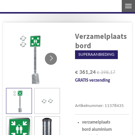
Ga
direct
naar
de
Verzamelplaats
hoofdinhoud
bord
SUPERAANBIEDING
€ 361,24
€ 398,17
GRATIS verzending
Artikelnummer:
11378435
verzamelplaats
bord
aluminium