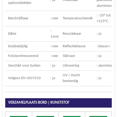
: ja
Materiaal
geanodiseer
oplosmiddelen
aluminium
: -20° tot
Beschrijfbaar
: nee
Temperatuurbereik
+125°C
:
Dikte
Recyclebaar
: ja
1mm
Dubbelzijdig
: nee
Reflectieklasse
: klasse I
Fotoluminescerend
: nee
Slijtvast
: ja
Geschikt voor buiten
: ja
Uitvoering
: aluminium
UV / Vocht
Volgens EN-ISO7010
: ja
: ja
bestendig
VERZAMELPLAATS BORD | KUNSTSTOF