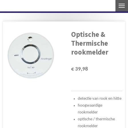
Ga
direct
naar
de
Optische &
hoofdinhoud
Thermische
rookmelder
€ 39,98
detectie van rook en hitte
hoogwaardige
rookmelder
optische / thermische
rookmelder