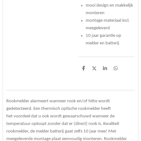
mooi design en makkelijk
monteren
montage materiaal incl.
meegeleverd
10 jaar garantie op
melder en batterij
D
D
S
D
e
e
h
e
l
e
a
l
e
l
r
e
n
e
n
Rookmelder alarmeert wanneer rook en/of hitte wordt
gedetecteerd. Een thermisch optische rookmelder heeft
het voordeel dat u ook wordt gewaarschuwd wanneer de
temperatuur oploopt zonder dat er (direct) rook is. Kwaliteit
rookmelder, de melder batterij gaat zelfs 10 jaar mee! Met
meegeleverde montage plaat eenvoudig monteren. Rookmelder