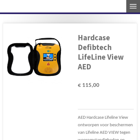
Ga
direct
naar
de
Hardcase
hoofdinhoud
Defibtech
LifeLine View
AED
€ 115,00
AED Hardcase Lifeline View
ontworpen voor beschermen
van Lifeline AED VIEW tegen