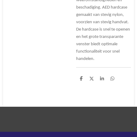
weeromstandigheden en
beschadiging. AED hardcase
gemaakt van stevig nylon,
voorzien van stevig handvat.
De hardcase is snel te openen
en het grote transparante
venster biedt optimale
functionaliteit voor snel
handelen.
D
D
S
D
e
e
h
e
l
e
a
l
e
l
r
e
n
e
n