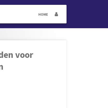
HOME
den voor
n