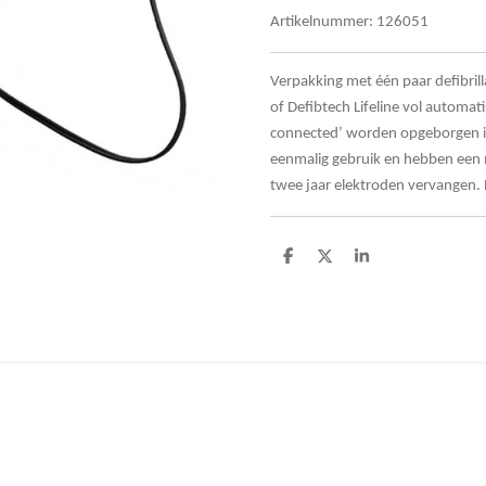
Artikelnummer:
126051
Verpakking met één paar defibrill
of Defibtech Lifeline vol automa
connected’ worden opgeborgen in
eenmalig gebruik en hebben een
twee jaar elektroden vervangen.
D
D
S
e
e
h
l
e
a
e
l
r
n
e