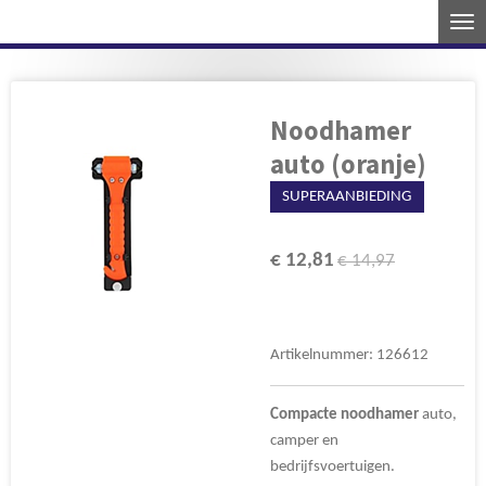
Ga
direct
naar
de
Noodhamer
hoofdinhoud
auto (oranje)
SUPERAANBIEDING
€ 12,81
€ 14,97
Artikelnummer:
126612
Compacte
noodhamer
auto,
camper en
bedrijfsvoertuigen.