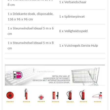
1 x Verbandschaar
8 cm
1 x Driekante doek, disposable,
1 x Splinterpincet
136 x 96 x 96 cm
1 x Steunwindsel Ideaal 5 m x 6
6 x Veiligheidsspeld
cm
1 x Steunwindsel Ideaal 5 m x 8
1 x Vuistregels Eerste Hulp
cm