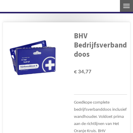
Ga
direct
naar
de
BHV
hoofdinhoud
Bedrijfsverband
doos
€ 34,77
Goedkope complete
bedrijfsverbanddoos inclusief
wandhouder. Voldoet prima
aan de richtlijnen van Het
Oranje Kruis. BHV