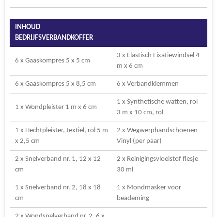
n
e
n
INHOUD
BEDRIJFSVERBANDKOFFER
3 x Elastisch Fixatiewindsel 4
6 x Gaaskompres 5 x 5 cm
m x 6 cm
6 x Gaaskompres 5 x 8,5 cm
6 x Verbandklemmen
1 x Synthetische watten, rol
1 x Wondpleister 1 m x 6 cm
3 m x 10 cm, rol
1 x Hechtpleister, textiel, rol 5 m
2 x Wegwerphandschoenen
x 2,5 cm
Vinyl (per paar)
2 x Snelverband nr. 1, 12 x 12
2 x Reinigingsvloeistof flesje
cm
30 ml
1 x Snelverband nr. 2, 18 x 18
1 x Mondmasker voor
cm
beademing
2 x Wondsnelverband nr. 2, 6 x