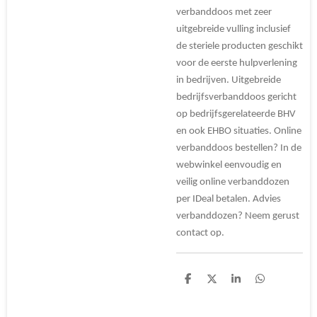
verbanddoos met zeer
uitgebreide vulling inclusief
de steriele producten geschikt
voor de eerste hulpverlening
in bedrijven. Uitgebreide
bedrijfsverbanddoos gericht
op bedrijfsgerelateerde BHV
en ook EHBO situaties. Online
verbanddoos bestellen? In de
webwinkel eenvoudig en
veilig online verbanddozen
per IDeal betalen. Advies
verbanddozen? Neem gerust
contact op.
D
D
S
D
e
e
h
e
l
e
a
l
e
l
r
e