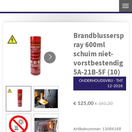
Ga
direct
naar
de
Brandblussersp
hoofdinhoud
ray 600ml
schuim niet-
vorstbestendig
5A-21B-5F (10)
ONDERHOUDSVRIJ - THT
12-2026
€ 125,00
€ 161,20
Artikelnummer:
13086168