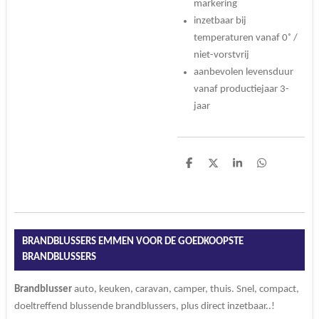
markering
inzetbaar bij
temperaturen vanaf 0˚ /
niet-vorstvrij
aanbevolen levensduur
vanaf productiejaar 3-
jaar
D
D
S
D
e
e
h
e
l
e
a
l
e
l
r
e
n
e
n
BRANDBLUSSERS EMMEN VOOR DE GOEDKOOPSTE
BRANDBLUSSERS
Brandblusser
auto, keuken, caravan, camper, thuis. Snel, compact,
doeltreffend blussende brandblussers, plus direct inzetbaar..!