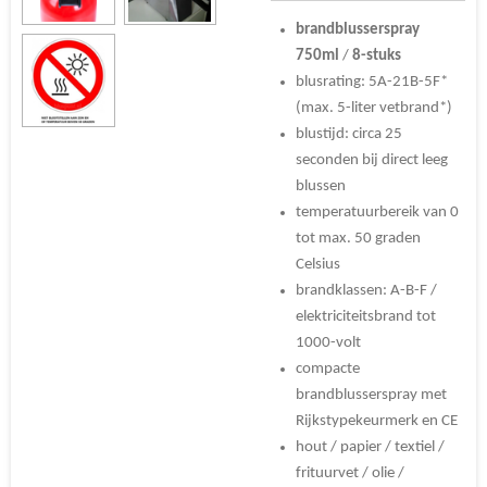
brandblusserspray
750ml
/
8-stuks
blusrating: 5A-21B-5F*
(max. 5-liter vetbrand*)
blustijd: circa 25
seconden bij direct leeg
blussen
temperatuurbereik van 0
tot max. 50 graden
Celsius
brandklassen: A-B-F /
elektriciteitsbrand tot
1000-volt
compacte
brandblusserspray met
Rijkstypekeurmerk en CE
hout / papier / textiel /
frituurvet / olie /