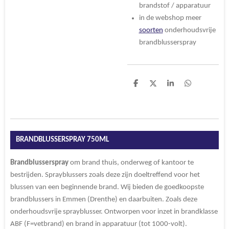
brandstof / apparatuur
in de webshop meer
soorten
onderhoudsvrije
brandblusserspray
D
D
S
D
e
e
h
e
l
e
a
l
e
l
r
e
n
e
n
BRANDBLUSSERSPRAY 750ML
B
randblusserspray
om brand thuis, onderweg of kantoor te
bestrijden. Sprayblussers zoals deze zijn doeltreffend voor het
blussen van een beginnende brand. Wij bieden de goedkoopste
brandblussers in Emmen (Drenthe) en daarbuiten. Zoals deze
onderhoudsvrije sprayblusser. Ontworpen voor inzet in brandklasse
ABF (F=vetbrand) en brand in apparatuur (tot 1000-volt).