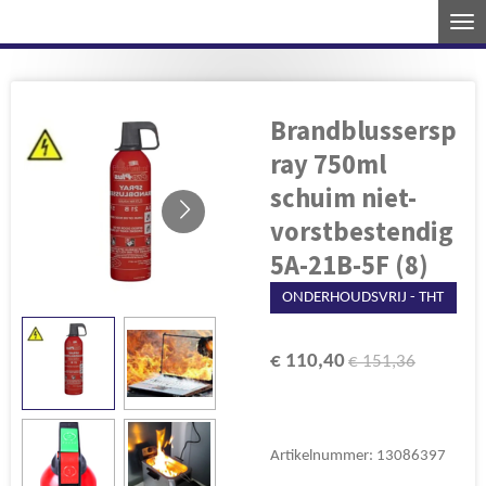
Ga
direct
naar
de
Brandblussersp
hoofdinhoud
ray 750ml
schuim niet-
vorstbestendig
5A-21B-5F (8)
ONDERHOUDSVRIJ - THT
€ 110,40
€ 151,36
Artikelnummer:
13086397