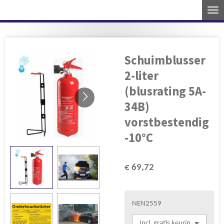
Ga
direct
naar
de
Schuimblusser
hoofdinhoud
2-liter
(blusrating 5A-
34B)
vorstbestendig
-10°C
€ 69,72
NEN2559