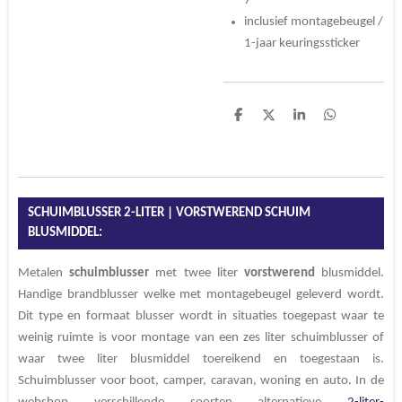
7
inclusief montagebeugel /
1-jaar keuringssticker
D
D
S
D
e
e
h
e
l
e
a
l
e
l
r
e
n
e
n
SCHUIMBLUSSER 2-LITER | VORSTWEREND SCHUIM
BLUSMIDDEL:
Metalen
schuimblusser
met twee liter
vorstwerend
blusmiddel.
Handige brandblusser welke met montagebeugel geleverd wordt.
Dit type en formaat blusser wordt in situaties toegepast waar te
weinig ruimte is voor montage van een zes liter schuimblusser of
waar twee liter blusmiddel toereikend en toegestaan is.
Schuimblusser voor boot, camper, caravan, woning en auto. In de