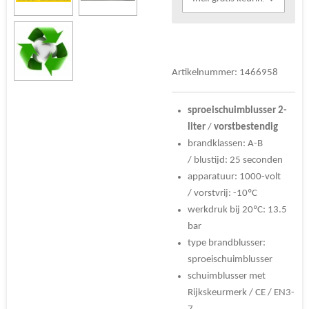
Artikelnummer:
1466958
sproeischuimblusser
2-
liter
/
vorstbestendig
brandklassen: A-B
/
blustijd: 25 seconden
apparatuur: 1000-volt
/
vorstvrij: -10ºC
werkdruk bij 20ºC: 13.5
bar
type brandblusser:
sproeischuimblusser
schuimblusser met
Rijkskeurmerk / CE / EN3-