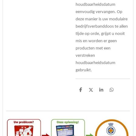
houdbaarheidsdatum
eenvoudig vervangen. Op
deze manier is uw modulaire
bedrijfsverbanddoos te allen
tijde op orde, grijpt u nooit
mis en worden er geen
producten met een
verstreken
houdbaarheidsdatum
gebruikt.
D
D
S
D
e
e
h
e
l
e
a
l
e
l
r
e
n
e
n