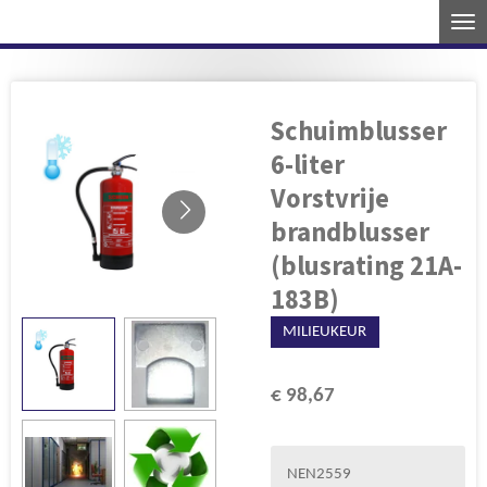
Ga
direct
naar
de
Schuimblusser
hoofdinhoud
6-liter
Vorstvrije
brandblusser
(blusrating 21A-
183B)
MILIEUKEUR
€ 98,67
NEN2559