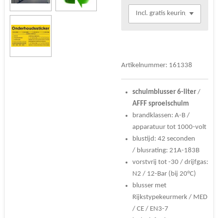
Artikelnummer:
161338
schuimblusser
6-liter
/
AFFF
sproeischuim
brandklassen: A-B /
apparatuur tot 1000-volt
blustijd: 42 seconden
/
blusrating: 21A-183B
vorstvrij tot -30 / drijfgas:
N2 / 12-Bar (bij 20°C)
blusser met
Rijkstypekeurmerk / MED
/ CE / EN3-7