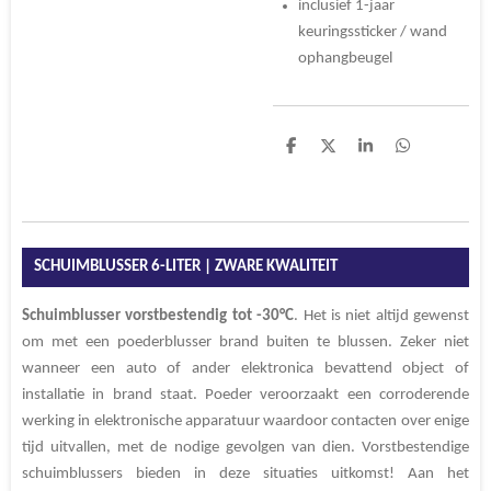
inclusief 1-jaar
keuringssticker / wand
ophangbeugel
D
D
S
D
e
e
h
e
l
e
a
l
e
l
r
e
n
e
n
SCHUIMBLUSSER 6-LITER | ZWARE KWALITEIT
Schuimblusser
vorstbestendig
tot
-30°C
.
Het is niet altijd gewenst
om met een poederblusser brand buiten te blussen. Zeker niet
wanneer een auto of ander elektronica bevattend object of
installatie in brand staat. Poeder veroorzaakt een corroderende
werking in elektronische apparatuur waardoor contacten over enige
tijd uitvallen, met de nodige gevolgen van dien.
Vorstbestendige
schuimblussers bieden in deze situaties uitkomst! Aan het