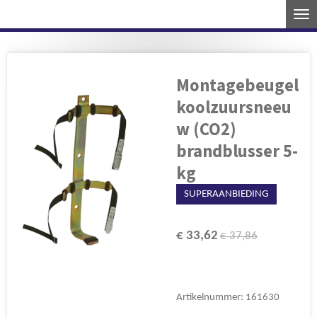
Ga
direct
naar
de
Montagebeugel
hoofdinhoud
koolzuursneeu
w (CO2)
brandblusser 5-
kg
SUPERAANBIEDING
€ 33,62
€ 37,86
Artikelnummer:
161630