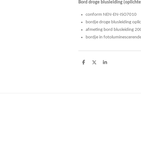
Bord droge blusleiding (oplicht
conform NEN-EN-ISO7010
bordje droge blusleiding opli
afmeting bord blusleiding 2
bordje in fotoluminescerende
D
D
S
e
e
h
l
e
a
e
l
r
n
e