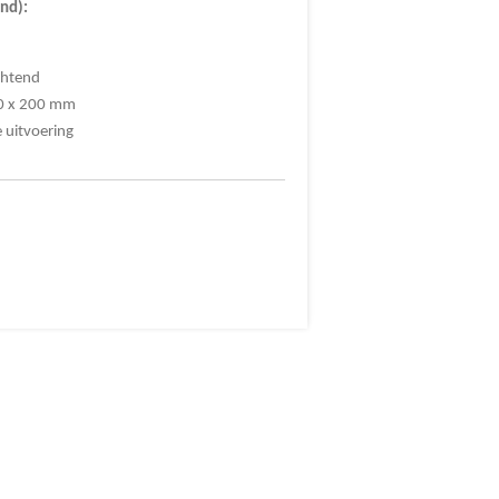
end):
chtend
00 x 200 mm
 uitvoering