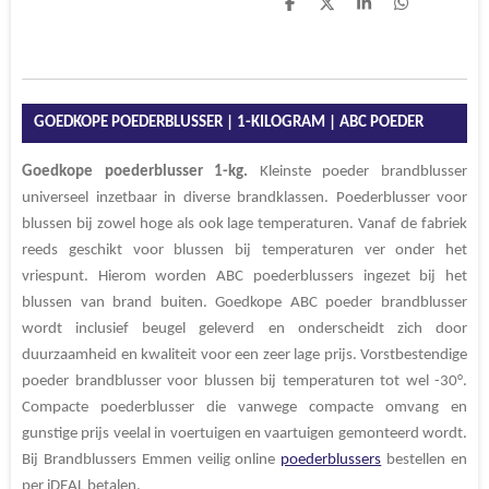
D
D
S
D
e
e
h
e
l
e
a
l
e
l
r
e
n
e
n
GOEDKOPE POEDERBLUSSER | 1-KILOGRAM | ABC POEDER
Goedkope
poederblusser
1-kg.
Kleinste poeder brandblusser
universeel inzetbaar in diverse brandklassen. Poederblusser voor
blussen bij zowel hoge als ook lage temperaturen. Vanaf de fabriek
reeds geschikt voor blussen bij temperaturen ver onder het
vriespunt. Hierom worden ABC poederblussers ingezet bij het
blussen van brand buiten. Goedkope ABC poeder brandblusser
wordt inclusief beugel geleverd en onderscheidt zich door
duurzaamheid en kwaliteit voor een zeer lage prijs. V
orstbestendige
poeder brandblusser voor blussen bij temperaturen tot wel -30
°.
Compacte poederblusser die vanwege compacte omvang en
gunstige prijs veelal in voertuigen en vaartuigen gemonteerd wordt.
Bij Brandblussers Emmen veilig online
poederblussers
bestellen en
per iDEAL betalen.