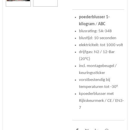
poederblusser
1-
kilogram
/
ABC
blusrating: 5A-34B
blustijd: 10 seconden
elektriciteit: tot 1000 volt
drijfgas: N2 / 12-Bar
(20°C)
incl. montagebeugel /
keuringssticker
vorstbestendig bij
temperaturen tot -30°
kpoederblusser met
Rijkskeurmerk / CE / EN3-
7