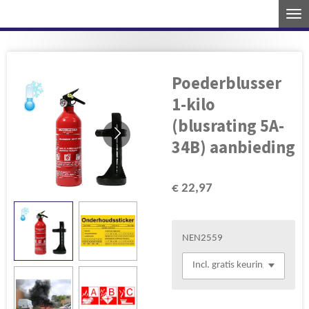
Ga
direct
naar
de
Poederblusser
hoofdinhoud
1-kilo
(blusrating 5A-
34B) aanbieding
€ 22,97
NEN2559