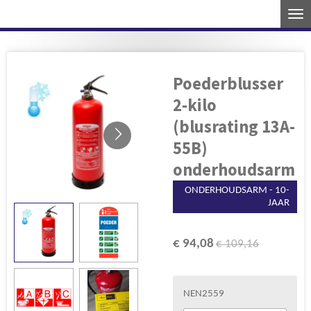
Ga
direct
naar
de
Poederblusser
hoofdinhoud
2-kilo
(blusrating 13A-
55B)
onderhoudsarm
ONDERHOUDSARM - 10-
JAAR
€ 94,08
€ 109,16
NEN2559