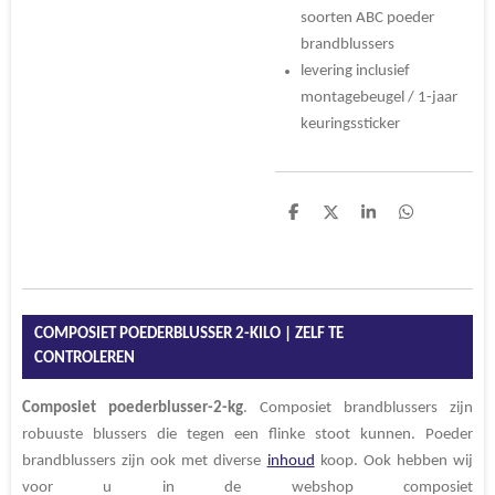
soorten ABC poeder
brandblussers
levering inclusief
montagebeugel / 1-jaar
keuringssticker
D
D
S
D
e
e
h
e
l
e
a
l
e
l
r
e
n
e
n
COMPOSIET POEDERBLUSSER 2-KILO | ZELF TE
CONTROLEREN
Composiet
poederblusser-2-kg
. Composiet brandblussers zijn
robuuste blussers die tegen een flinke stoot kunnen. Poeder
brandblussers zijn ook met diverse
inhoud
koop. Ook hebben wij
voor u in de webshop composiet