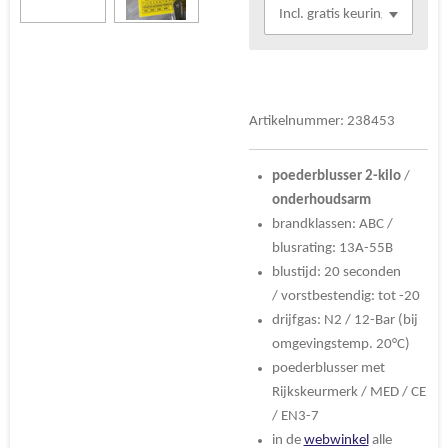
Artikelnummer:
238453
poederblusser 2-kilo
/
onderhoudsarm
brandklassen: ABC /
blus
rating: 13A-55B
blustijd: 20 seconden
/
vorstbestendig: tot -20
drijfgas: N2 /
12-Bar (bij
omgevingstemp. 20°C)
poederblusser met
Rijkskeurmerk / MED / CE
/ EN3-7
in de
webwinkel
alle