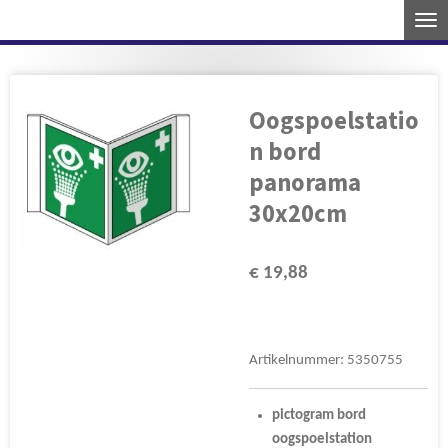
Ga
direct
naar
de
Oogspoelstatio
hoofdinhoud
n bord
panorama
30x20cm
€ 19,88
Artikelnummer:
5350755
pictogram
bord
oogspoelstation