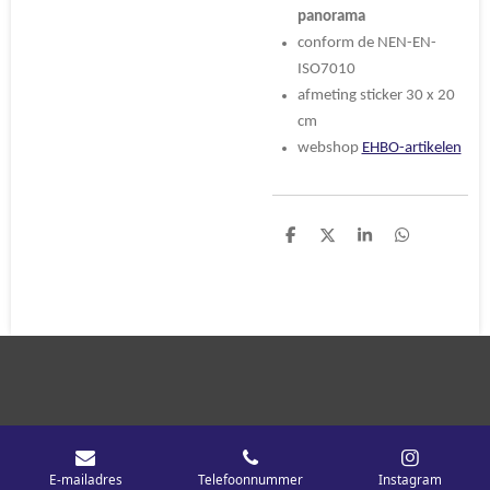
panorama
conform de NEN-EN-
ISO7010
afmeting sticker 30 x 20
cm
webshop
EHBO-artikelen
D
D
S
D
e
e
h
e
l
e
a
l
e
l
r
e
n
e
n
E-mailadres
Telefoonnummer
Instagram