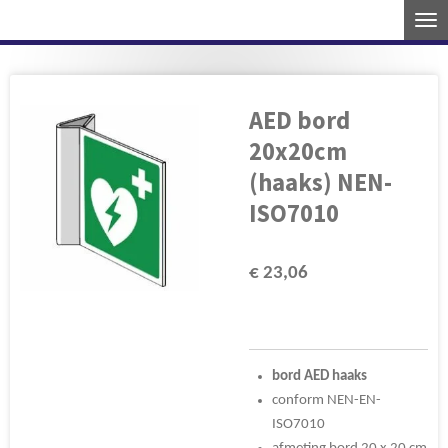
Ga
direct
naar
de
AED bord
hoofdinhoud
20x20cm
(haaks) NEN-
ISO7010
€ 23,06
bord
AED haaks
conform NEN-EN-
ISO7010