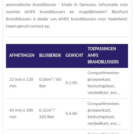
automatische brandblusser - Made in Germany. Informatie over
soorten AMFE brandblussers en mogelijkheden? BlusPunt
Brandblussers is dealer van AMFE brandblussers voor Nederland.
Neem gerust contact op.
TOEPASSINGEN
AFMETINGEN
BLUSBEREIK
GEWICHT
AMFE
BRANDBLUSSERS
Compartimenten:
22 mm x 128
0,06m³ / 60
groepenkast,
0.2 KG
mm
liter
besturingskast,
verdeelkast, enz...
Compartimenten:
40 mm x 186
0,32m³ /
groepenkast,
0.6 KG
mm
320 liter
besturingskast,
verdeelkast, enz...