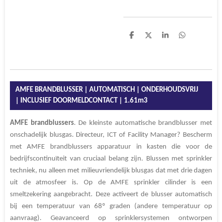
D
D
S
D
e
e
h
e
l
e
a
l
e
l
r
e
n
e
n
AMFE BRANDBLUSSER | AUTOMATISCH | ONDERHOUDSVRIJ
| INCLUSIEF DOORMELDCONTACT | 1.61m3
AMFE
brandblussers
. De kleinste automatische brandblusser met
onschadelijk blusgas. Directeur, ICT of Facility Manager? Bescherm
met AMFE brandblussers apparatuur in kasten die voor de
bedrijfscontinuïteit van cruciaal belang zijn. Blussen met sprinkler
techniek, nu alleen met milieuvriendelijk blusgas dat met drie dagen
uit de atmosfeer is. Op de AMFE sprinkler cilinder is een
smeltzekering aangebracht. Deze activeert de blusser automatisch
bij een temperatuur van 68º graden (andere temperatuur op
aanvraag). Geavanceerd op sprinklersystemen ontworpen