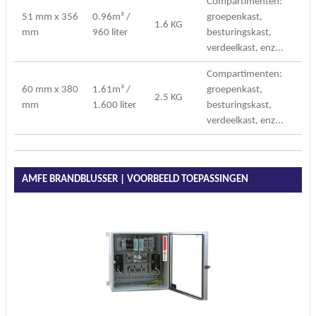
Compartimenten:
51 mm x 356
0.96m³ /
groepenkast,
1.6 KG
mm
960 liter
besturingskast,
verdeelkast, enz...
Compartimenten:
60 mm x 380
1.61m³ /
groepenkast,
2.5 KG
mm
1.600 liter
besturingskast,
verdeelkast, enz...
AMFE BRANDBLUSSER | VOORBEELD TOEPASSINGEN