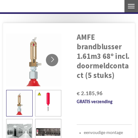
Ga
direct
naar
de
AMFE
hoofdinhoud
brandblusser
1.61m3 68º incl.
doormeldconta
ct (5 stuks)
€ 2.185,96
GRATIS verzending
eenvoudige montage