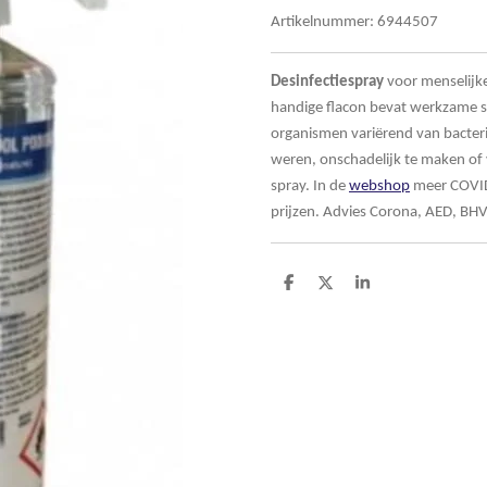
Artikelnummer:
6944507
Desinfectiespray
voor menselijke
handige flacon bevat werkzame 
organismen variërend van bacterië
weren, onschadelijk te maken of
spray.
In de
webshop
meer COVID-
prijzen. Advies Corona, AED, BH
D
D
S
e
e
h
l
e
a
e
l
r
n
e