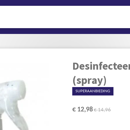
Desinfectee
(spray)
SUPERAANBIEDING
€ 12,98
€ 14,96