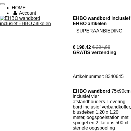
Ga
HOME
direct
Account
naar
EHBO wandbord inclusief
de
EHBO artikelen
hoofdinhoud
SUPERAANBIEDING
€ 198,42
€ 224,86
GRATIS verzending
Artikelnummer:
8340645
EHBO wandbord
75x90cm
inclusief vier
afstandhouders. Levering
bord inclusief verbandkoffer,
blusdeken 1.20 x 1.20
meter, oogspoelstation met
spiegel en 2 flacons 500ml
steriele oogspoeling