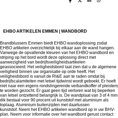
D
D
S
D
e
e
h
e
l
e
a
l
e
l
r
e
n
e
n
EHBO ARTIKELEN EMMEN | WANDBORD
Brandblussers Emmen biedt EHBO wandoplossing zodat
EHBO artikelen overzichtelijk bij elkaar aan de wand hangen.
Vanwege de opvallende kleuren van het EHBO wandbord en
striping op het bord wordt deze oplossing direct met
aanwezigheid van bedrijfsveiligheidsartikelen
geassocieerd. Het veiligheidsbord laat zien dat u de algemene
veiligheid binnen uw organisatie op orde heeft. Het
veiligheidsbord is vanuit de RI&E aan te raden omdat bij
bedrijfscalamiteiten met letsel tijdwinst wordt geboekt. Er hoeft
niet naar een ergens rondslingerende verbandkoffer of pleisters
te worden gezocht. Er gaat geen tijd verloren wat bij beperken
van letsel ontzettend belangrijk is. De wandplaat van 3 of 4 mm
dik bestaat voor 90 procent uit kunststof met aluminium als
toplaag. Aluminium buitenzijden met daartussen
kunststof. Neem het EHBO artikelen wandbord op in uw BHV-
plan. Neem voor informatie over het wandbord gerust contact