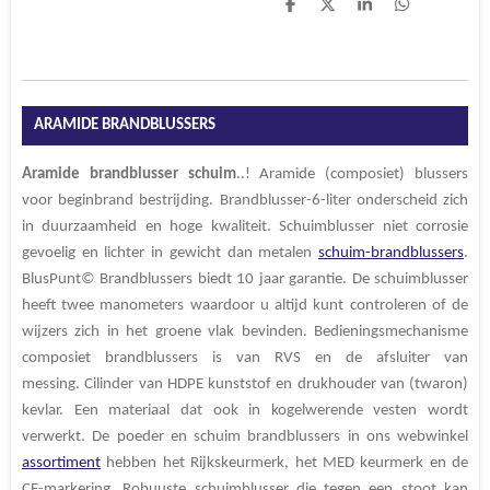
D
D
S
D
e
e
h
e
l
e
a
l
e
l
r
e
n
e
n
ARAMIDE BRANDBLUSSERS
Aramide
brandblusser
schuim
..! Aramide (composiet) blussers
voor beginbrand bestrijding. Brandblusser-6-liter onderscheid zich
in duurzaamheid en hoge kwaliteit. Schuimblusser niet corrosie
gevoelig en lichter in gewicht dan metalen
schuim-brandblussers
.
BlusPunt© Brandblussers
biedt 10 jaar garantie. De schuimblusser
heeft twee manometers waardoor u altijd kunt controleren of de
wijzers zich in het groene vlak bevinden. Bedieningsmechanisme
composiet brandblussers is van RVS en de afsluiter van
messing. Cilinder van HDPE kunststof en drukhouder van (twaron)
kevlar. Een materiaal dat ook in kogelwerende vesten wordt
verwerkt. De poeder en schuim brandblussers in ons webwinkel
assortiment
hebben het Rijkskeurmerk, het MED keurmerk en de
CE-markering. Robuuste schuimblusser die tegen een stoot kan