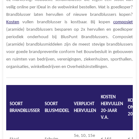
veilig online per IDeal in de webwinkel bestellen. Wat is goedkoper?
Brandblusser laten hervullen of nieuwe brandblussers kopen?
Kosten
vullen brandblusser is kostbaar. Bij kopen
composiet
(aramide) brandblussers besparen op 2x hervullen en goedkoper
periodiek onderhoud bij BlusPunt Brandblussers. Composiet
(aramide) brandblusmiddelen zijn de meest stevige brandblussers
voor goede brandpreventie conform het Bouwbesluit in gebouwen
en ruimten van bedrijven, verenigingen, ziekenhuizen, sporthallen,
organisaties, winkelbedrijven en Overheidsinstellingen.
KOSTEN
KOST
SOORT
SOORT
VERPLICHT
HERVULLEN
ONDE
BRANDBLUSSER
BLUSMIDDEL
HERVULLEN
20-JAAR
20-JA
V.A.
5e, 10, 15e