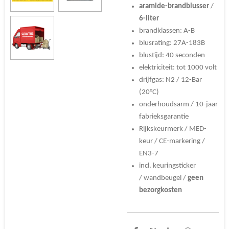
aramide-brandblusser
/
6-liter
brandklassen: A-B
blusrating: 27A-183B
blustijd: 40 seconden
elektriciteit: tot 1000 volt
drijfgas: N2 /
12-Bar
(20°C)
onderhoudsarm / 10-jaar
fabrieksgarantie
Rijkskeurmerk / MED-
keur / CE-markering /
EN3-7
incl. keuringsticker
/ wandbeugel /
geen
bezorgkosten