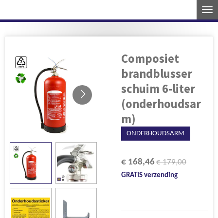
Ga
direct
naar
de
Composiet
hoofdinhoud
brandblusser
schuim 6-liter
(onderhoudsar
m)
ONDERHOUDSARM
€ 168,46
€ 179,00
GRATIS verzending