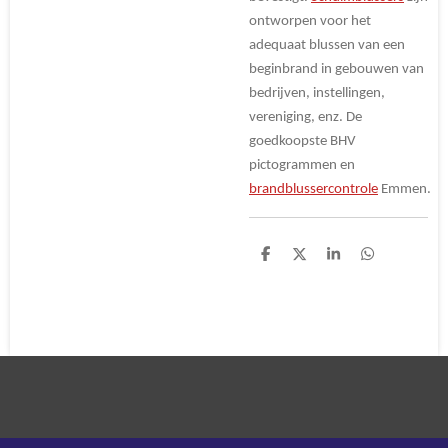
ontworpen voor het
adequaat blussen van een
beginbrand in gebouwen van
bedrijven, instellingen,
vereniging, enz. De
goedkoopste BHV
pictogrammen en
brandblussercontrole
Emmen.
D
D
S
D
e
e
h
e
l
e
a
l
e
l
r
e
n
e
n