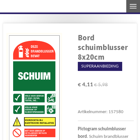
Ga
direct
naar
de
Bord
hoofdinhoud
schuimblusser
8x20cm
SUPERAANBIEDING
€ 4,11
€ 5,98
Artikelnummer:
157580
Pictogram
schuimblusser
bord
. Schuim brandblusser