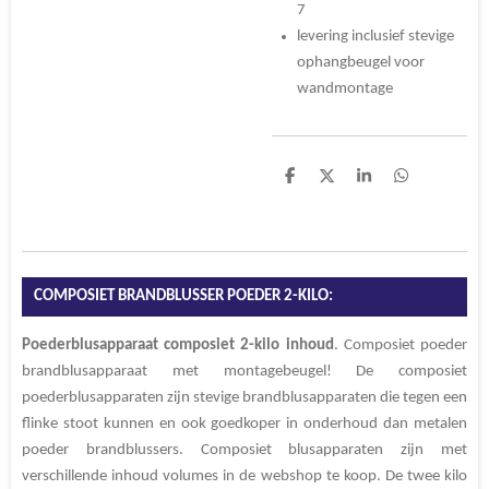
7
levering inclusief stevige
ophangbeugel voor
wandmontage
D
D
S
D
e
e
h
e
l
e
a
l
e
l
r
e
n
e
n
COMPOSIET BRANDBLUSSER POEDER 2-KILO:
Poederblusapparaat composiet 2-kilo inhoud
. Composiet poeder
brandblusapparaat met montagebeugel! De composiet
poederblusapparaten zijn stevige brandblusapparaten die tegen een
flinke stoot kunnen en ook goedkoper in onderhoud dan metalen
poeder brandblussers. Composiet blusapparaten zijn met
verschillende inhoud volumes in de webshop te koop. De twee kilo