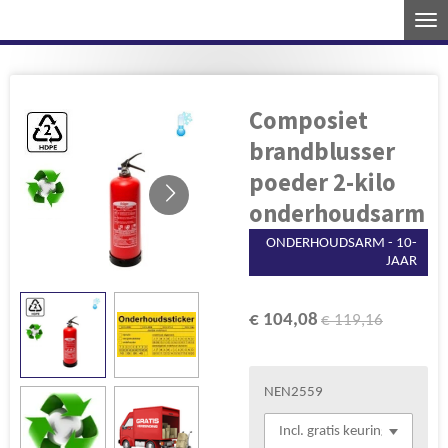
Ga
direct
naar
de
Composiet
hoofdinhoud
brandblusser
poeder 2-kilo
onderhoudsarm
ONDERHOUDSARM - 10-
JAAR
€ 104,08
€ 119,16
NEN2559