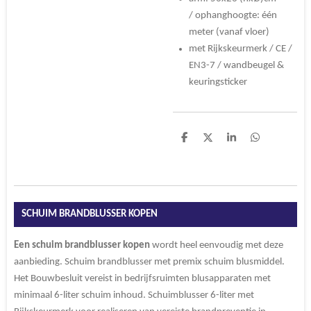
/ ophanghoogte: één
meter (vanaf vloer)
met Rijkskeurmerk / CE /
EN3-7 / wandbeugel &
keuringsticker
D
D
S
D
e
e
h
e
l
e
a
l
e
l
r
e
n
e
n
SCHUIM BRANDBLUSSER KOPEN
Een
schuim brandblusser
kopen
wordt heel eenvoudig met deze
aanbieding. Schuim brandblusser met premix schuim blusmiddel.
Het Bouwbesluit vereist in bedrijfsruimten blusapparaten met
minimaal 6-liter schuim inhoud. Schuimblusser 6-liter met