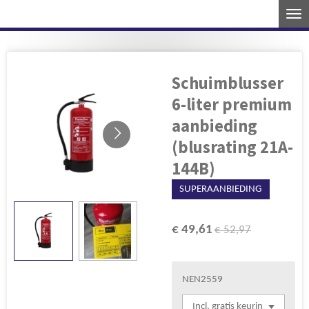
Ga
direct
naar
de
Schuimblusser
hoofdinhoud
6-liter premium
aanbieding
(blusrating 21A-
144B)
SUPERAANBIEDING
€ 49,61
€ 52,97
NEN2559