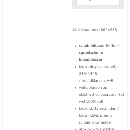
Artikelnummer:
8624958
schuimblusser
6-liter
/
sproeischuim
brandblusser
blusrating (capaciteit):
21A-144B
/ brandklassen: A-B
veilig blussen op
elektrische apparatuur tot
wel 1000-volt
blustijd: 42 seconden /
blusmiddel: premix
schuim blusmiddel
afm. 56x26 (hxØ)cm