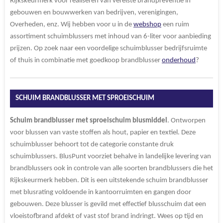
Rijkskeurmerk voor realiseren van vereiste brandpreventie in
gebouwen en bouwwerken van bedrijven, verenigingen,
Overheden, enz. Wij hebben voor u in de
webshop
een ruim
assortiment schuimblussers met inhoud van 6-liter voor aanbieding
prijzen. Op zoek naar een voordelige schuimblusser bedrijfsruimte
of thuis in combinatie met goedkoop brandblusser
onderhoud
?
SCHUIM BRANDBLUSSER MET SPROEISCHUIM
Schuim brandblusser
met
sproeischuim
blusmiddel
. Ontworpen
voor blussen van vaste stoffen als hout, papier en textiel. Deze
schuimblusser behoort tot de categorie constante druk
schuimblussers. BlusPunt voorziet behalve in landelijke levering van
brandblussers ook in controle van alle soorten brandblussers die het
Rijkskeurmerk hebben. Dit is een uitstekende schuim brandblusser
met blusrating voldoende in kantoorruimten en gangen door
gebouwen. Deze blusser is gevild met effectief blusschuim dat een
vloeistofbrand afdekt of vast stof brand indringt. Wees op tijd en