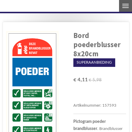
Ga
direct
naar
de
Bord
hoofdinhoud
poederblusser
8x20cm
SUPERAANBIEDING
€ 4,11
€ 5,98
Artikelnummer:
157593
Pictogram
poeder
brandblusser
. Brandblusser