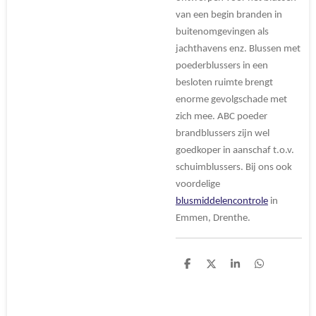
van een begin branden in
buitenomgevingen als
jachthavens enz. Blussen met
poederblussers in een
besloten ruimte brengt
enorme gevolgschade met
zich mee. ABC poeder
brandblussers zijn wel
goedkoper in aanschaf t.o.v.
schuimblussers. Bij ons ook
voordelige
blusmiddelencontrole
in
Emmen, Drenthe.
D
D
S
D
e
e
h
e
l
e
a
l
e
l
r
e
n
e
n