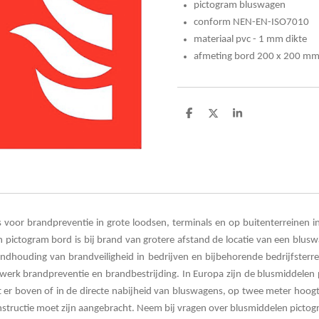
pictogram bluswagen
conform NEN-EN-ISO7010
materiaal pvc - 1 mm dikte
afmeting bord 200 x 200 m
D
D
S
e
e
h
l
e
a
e
l
r
n
e
voor brandpreventie in grote loodsen, terminals en op buitenterreinen 
 pictogram bord is bij brand van grotere afstand de locatie van een blu
ndhouding van brandveiligheid in bedrijven en bijbehorende bedrijfster
werk brandpreventie en brandbestrijding.
In Europa zijn de blusmiddel
t er boven of in de directe nabijheid van bluswagens, op twee meter hoog
structie moet zijn aangebracht. Neem bij vragen over blusmiddelen picto