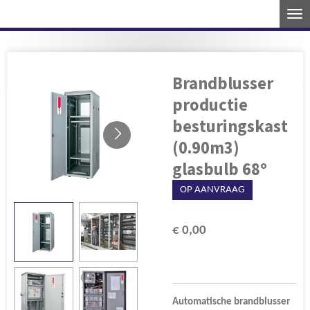
Ga
direct
naar
de
Brandblusser
hoofdinhoud
productie
besturingskast
(0.90m3)
glasbulb 68º
OP AANVRAAG
€ 0,00
Automatische b
randblusser