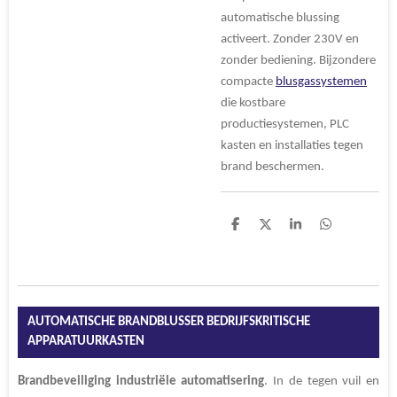
automatische blussing
activeert. Zonder 230V en
zonder bediening. Bijzondere
compacte
blusgassystemen
die kostbare
productiesystemen, PLC
kasten en installaties tegen
brand beschermen.
D
D
S
D
e
e
h
e
l
e
a
l
e
l
r
e
n
e
n
AUTOMATISCHE BRANDBLUSSER BEDRIJFSKRITISCHE
APPARATUURKASTEN
Brandbeveiliging
industriële automatisering
. In de tegen vuil en