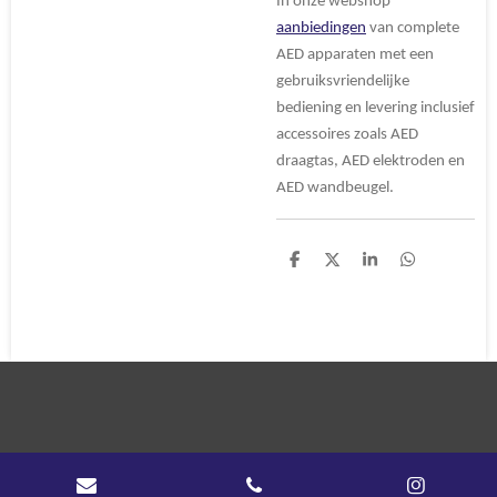
In onze webshop
aanbiedingen
van complete
AED apparaten met een
gebruiksvriendelijke
bediening en levering inclusief
accessoires zoals AED
draagtas, AED elektroden en
AED wandbeugel.
D
D
S
D
e
e
h
e
l
e
a
l
e
l
r
e
n
e
n