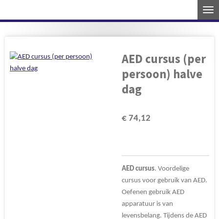
Ga
direct
naar
de
AED cursus (per
hoofdinhoud
persoon) halve
dag
€ 74,12
AED
cursus
. Voordelige
cursus voor gebruik van AED.
Oefenen gebruik AED
apparatuur is van
levensbelang. Tijdens de AED