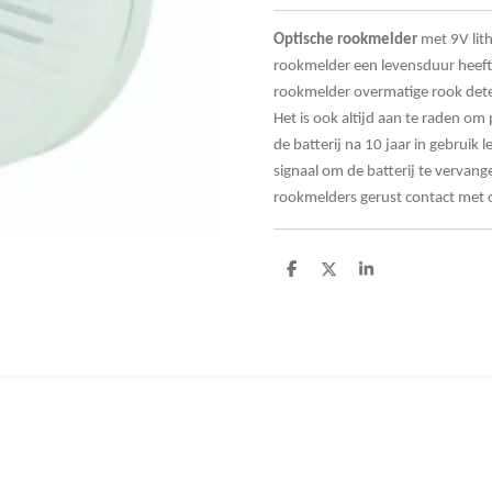
Optische
rookmelder
met 9V lith
rookmelder een levensduur heeft 
rookmelder overmatige rook detec
Het is ook altijd aan te raden o
de batterij na 10 jaar in gebruik 
signaal om de batterij te vervan
rookmelders gerust contact met 
D
D
S
e
e
h
l
e
a
e
l
r
n
e