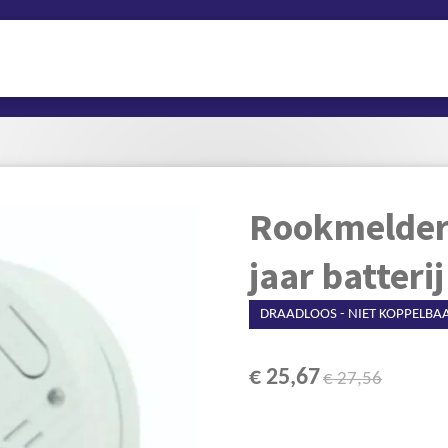
Rookmelder 
jaar batteri
DRAADLOOS - NIET KOPPELBA
€ 25,67
€ 27,56