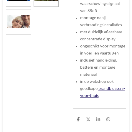
waarschuwingssignaal
van 85dB
montage nabij
verbrandingsinstallaties
met duidelijk afleesbaar
concentratie display
ongeschikt voor montage
in voer- en vaartuigen
inclusief handleiding,
batterij en montage
materiaal
in de webshop ook
goedkope
brandblussers-
voor-thuis
D
D
S
D
e
e
h
e
l
e
a
l