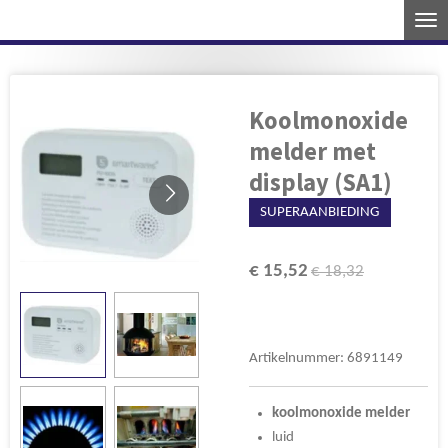
Ga
direct
naar
de
Koolmonoxide
hoofdinhoud
melder met
display (SA1)
SUPERAANBIEDING
€ 15,52
€ 18,32
Artikelnummer:
6891149
koolmonoxide
melder
luid