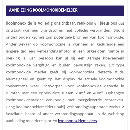
e
l
r
e
n
e
n
AANBIEDING KOOLMONOXIDEMELDER
Koolmonoxide
is
volledig
onzichtbaar
,
reukloos
en
kleurloos
dat
ontstaat wanneer brandstoffen niet volledig verbranden. Slecht
onderhouden kachels zijn potentiële bronnen van koolmonoxide.
Ander gevaar op koolmonoxide is wanneer er gedurende een
langere tijd een verbrandingsmotor in een afgesloten ruimte in
werking is. Een persoon kan al bij een geringe hoeveelheid
koolmonoxide vergiftigd en buiten bewustzijn raken. Dit type
koolmonoxide melder geeft bij koolmonoxide detectie 85dB
alarmsignaal en geeft op het display de actuele koolmonoxide
concentratie weer. Ontworpen voor koolmonoxide detectie in
ruimten met een oppervlakte tussen 20m² en 40m². Ophangen
koolmonoxidemelder eenvoudig met meegeleverde schroeven.
Hang koolmonoxidemelders nabij verbrandingsapparaten zoals CV
installatie, haard of ander verbrandingsapparaat. In de webshop
aanbieding meerdere soorten
koolmonoxidemelders
.