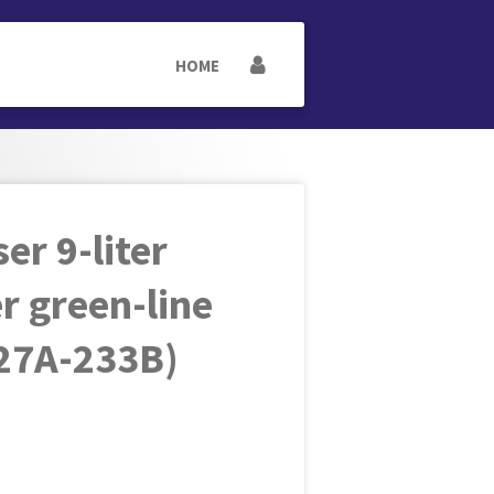
HOME
er 9-liter
r green-line
 27A-233B)