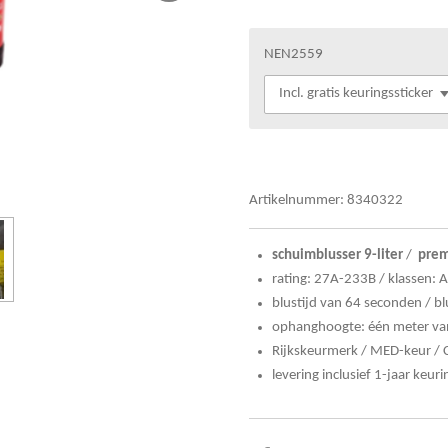
NEN2559
Artikelnummer:
8340322
schuimblusser
9-liter
/
prem
rating: 27A-233B / klassen: A
blustijd van 64 seconden / bl
ophanghoogte: één meter vana
Rijkskeurmerk / MED-keur / 
levering inclusief 1-jaar keu