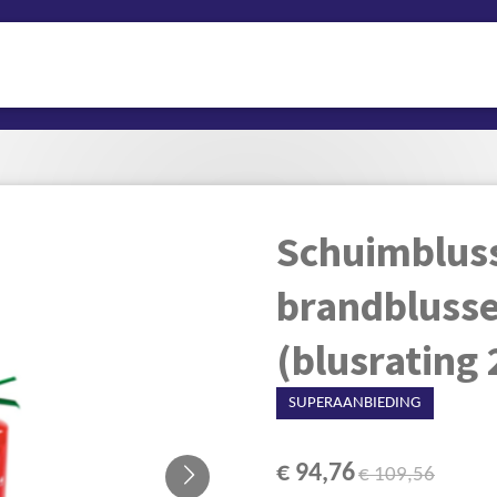
Schuimbluss
brandblusse
(blusrating
SUPERAANBIEDING
€ 94,76
€ 109,56