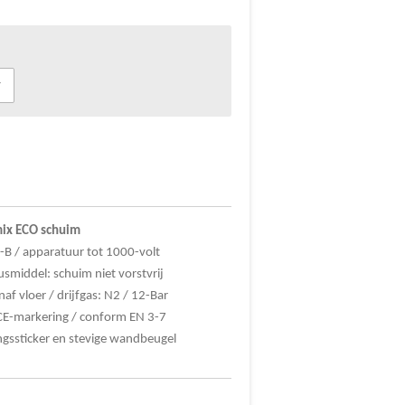
ix
ECO
schuim
-B / apparatuur tot 1000-volt
usmiddel: schuim niet vorstvrij
f vloer / drijfgas: N2 / 12-Bar
CE-markering / conform EN 3-7
ringssticker en stevige wandbeugel