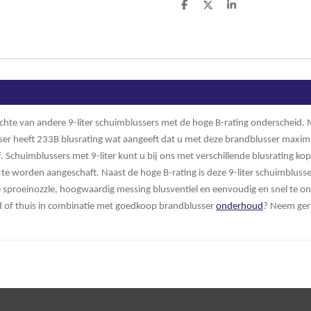
D
D
S
e
e
h
l
e
a
e
l
r
n
e
ichte van andere 9-liter schuimblussers met de hoge B-rating onderscheid.
usser heeft 233B blusrating wat aangeeft dat u met deze brandblusser maxim
. Schuimblussers met 9-liter kunt u bij ons met verschillende blusrating ko
te worden aangeschaft. Naast de hoge B-rating is deze 9-liter schuimblusser
le sproeinozzle, hoogwaardig messing blusventiel en eenvoudig en snel te
 of thuis in combinatie met goedkoop brandblusser
onderhoud
? Neem ger